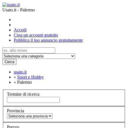
Usato.it - Palermo
Accedi
Crea un account gratuito
Pubblica il tuo annuncio gratuitamente
Cerca
usato.it
»
Sport e Hobby
»
Palermo
Termine di ricerca
Provincia
Prezzo