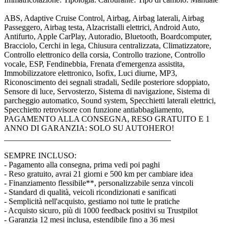
ABS, Adaptive Cruise Control, Airbag, Airbag laterali, Airbag
Passeggero, Airbag testa, Alzacristalli elettrici, Android Auto,
Antifurto, Apple CarPlay, Autoradio, Bluetooth, Boardcomputer,
Bracciolo, Cerchi in lega, Chiusura centralizzata, Climatizzatore,
Controllo elettronico della corsia, Controllo trazione, Controllo
vocale, ESP, Fendinebbia, Frenata d'emergenza assistita,
Immobilizzatore elettronico, Isofix, Luci diurne, MP3,
Riconoscimento dei segnali stradali, Sedile posteriore sdoppiato,
Sensore di luce, Servosterzo, Sistema di navigazione, Sistema di
parcheggio automatico, Sound system, Specchietti laterali elettrici,
Specchietto retrovisore con funzione antiabbagliamento,
PAGAMENTO ALLA CONSEGNA, RESO GRATUITO E 1
ANNO DI GARANZIA: SOLO SU AUTOHERO!
_________________________________________
SEMPRE INCLUSO:
- Pagamento alla consegna, prima vedi poi paghi
- Reso gratuito, avrai 21 giorni e 500 km per cambiare idea
- Finanziamento flessibile**, personalizzabile senza vincoli
- Standard di qualità, veicoli ricondizionati e sanificati
- Semplicità nell'acquisto, gestiamo noi tutte le pratiche
- Acquisto sicuro, più di 1000 feedback positivi su Trustpilot
- Garanzia 12 mesi inclusa, estendibile fino a 36 mesi