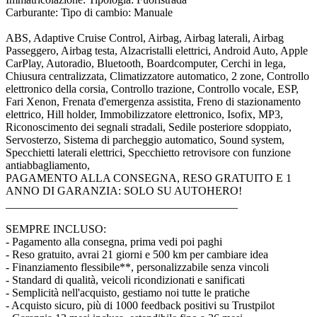
Carburante: Tipo di cambio: Manuale
ABS, Adaptive Cruise Control, Airbag, Airbag laterali, Airbag
Passeggero, Airbag testa, Alzacristalli elettrici, Android Auto, Apple
CarPlay, Autoradio, Bluetooth, Boardcomputer, Cerchi in lega,
Chiusura centralizzata, Climatizzatore automatico, 2 zone, Controllo
elettronico della corsia, Controllo trazione, Controllo vocale, ESP,
Fari Xenon, Frenata d'emergenza assistita, Freno di stazionamento
elettrico, Hill holder, Immobilizzatore elettronico, Isofix, MP3,
Riconoscimento dei segnali stradali, Sedile posteriore sdoppiato,
Servosterzo, Sistema di parcheggio automatico, Sound system,
Specchietti laterali elettrici, Specchietto retrovisore con funzione
antiabbagliamento,
PAGAMENTO ALLA CONSEGNA, RESO GRATUITO E 1
ANNO DI GARANZIA: SOLO SU AUTOHERO!
_________________________________________
SEMPRE INCLUSO:
- Pagamento alla consegna, prima vedi poi paghi
- Reso gratuito, avrai 21 giorni e 500 km per cambiare idea
- Finanziamento flessibile**, personalizzabile senza vincoli
- Standard di qualità, veicoli ricondizionati e sanificati
- Semplicità nell'acquisto, gestiamo noi tutte le pratiche
- Acquisto sicuro, più di 1000 feedback positivi su Trustpilot