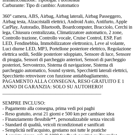
Carburante: Tipo di cambio: Automatico
360° camera, ABS, Airbag, Airbag laterali, Airbag Passeggero,
Airbag testa, Alzacristalli elettrici, Android Auto, Antifurto, Apple
CarPlay, Autoradio, Bluetooth, Boardcomputer, Bracciolo, Cerchi in
lega, Chiusura centralizzata, Climatizzatore automatico, 2 zone,
Controllo trazione, Controllo vocale, Cruise Control, ESP, Fari
LED, Fendinebbia, Immobilizzatore elettronico, Leve al volante,
Luci diurne LED, MP3, Portellone posteriore elettrico, Regolazione
elettrica sedili, Sedile posteriore sdoppiato, Sensore di luce, Sensore
di pioggia, Sensori di parcheggio anteriori, Sensori di parcheggio
posteriori, Servosterzo, Sistema di navigazione, Sistema di
parcheggio automatico, Sound system, Specchietti laterali elettrici,
Specchietto retrovisore con funzione antiabbagliamento,
PAGAMENTO ALLA CONSEGNA, RESO GRATUITO E 1
ANNO DI GARANZIA: SOLO SU AUTOHERO!
_________________________________________
SEMPRE INCLUSO:
- Pagamento alla consegna, prima vedi poi paghi
- Reso gratuito, avrai 21 giorni e 500 km per cambiare idea
- Finanziamento flessibile**, personalizzabile senza vincoli
- Standard di qualità, veicoli ricondizionati e sanificati
- Semplicità nell'acquisto, gestiamo noi tutte le pratiche