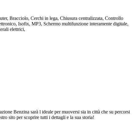
ter, Bracciolo, Cerchi in lega, Chiusura centralizzata, Controllo
ettronico, Isofix, MP3, Schermo multifunzione interamente digitale,
ali elettrici,
ione Benzina sarà l ideale per muoversi sia in città che su percorsi
ro sito per scoprire tutti i dettagli e la sua storia!