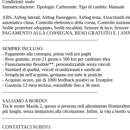
Condizioni: usato
Immatricolazione: Tipologia: Carburante: Tipo di cambio: Manuale
ABS, Airbag laterali, Airbag Passeggero, Airbag testa, Alzacristalli e
automatico clima, Controllo elettronico della corsia, Controllo trazi
Sedile posteriore sdoppiato, Sedili riscaldati, Sensore di luce, Sensore 
PAGAMENTO ALLA CONSEGNA, RESO GRATUITO E 1 ANN
_________________________________________
SEMPRE INCLUSO:
- Pagamento alla consegna, prima vedi poi paghi
- Reso gratuito, avrai 21 giorni e 500 km per cambiare idea
- Finanziamento flessibile**, personalizzabile senza vincoli
- Standard di qualità, veicoli ricondizionati e sanificati
- Semplicità nell'acquisto, gestiamo noi tutte le pratiche
- Acquisto sicuro, più di 1000 feedback positivi su Trustpilot
- Garanzia 12 mesi inclusa, estendibile fino a 36 mesi
_________________________________________
SALIAMO A BORDO!
Tra le nostre Mazda 2, questa si presenta nell allestimento HomuraImma
più lunghi, senza limitazioni alla circolazione. Infine, la vita a bordo sar
_________________________________________
CONTATTACI SUBITO: