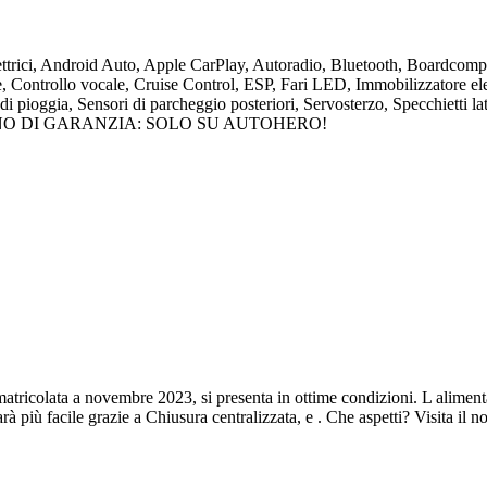
lettrici, Android Auto, Apple CarPlay, Autoradio, Bluetooth, Boardcompu
one, Controllo vocale, Cruise Control, ESP, Fari LED, Immobilizzatore el
di pioggia, Sensori di parcheggio posteriori, Servosterzo, Specchietti later
O DI GARANZIA: SOLO SU AUTOHERO!
tricolata a novembre 2023, si presenta in ottime condizioni. L alimentaz
à più facile grazie a Chiusura centralizzata, e . Che aspetti? Visita il nost