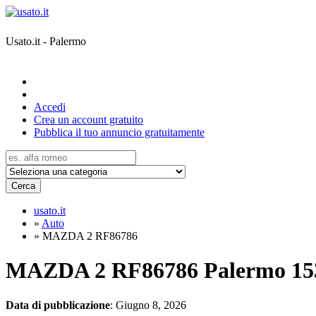
Usato.it - Palermo
Accedi
Crea un account gratuito
Pubblica il tuo annuncio gratuitamente
Cerca
usato.it
»
Auto
»
MAZDA 2 RF86786
MAZDA 2 RF86786 Palermo
15
Data di pubblicazione
: Giugno 8, 2026