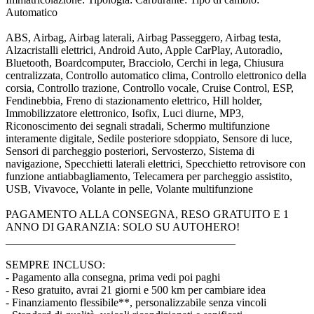
Automatico
ABS, Airbag, Airbag laterali, Airbag Passeggero, Airbag testa,
Alzacristalli elettrici, Android Auto, Apple CarPlay, Autoradio,
Bluetooth, Boardcomputer, Bracciolo, Cerchi in lega, Chiusura
centralizzata, Controllo automatico clima, Controllo elettronico della
corsia, Controllo trazione, Controllo vocale, Cruise Control, ESP,
Fendinebbia, Freno di stazionamento elettrico, Hill holder,
Immobilizzatore elettronico, Isofix, Luci diurne, MP3,
Riconoscimento dei segnali stradali, Schermo multifunzione
interamente digitale, Sedile posteriore sdoppiato, Sensore di luce,
Sensori di parcheggio posteriori, Servosterzo, Sistema di
navigazione, Specchietti laterali elettrici, Specchietto retrovisore con
funzione antiabbagliamento, Telecamera per parcheggio assistito,
USB, Vivavoce, Volante in pelle, Volante multifunzione
PAGAMENTO ALLA CONSEGNA, RESO GRATUITO E 1
ANNO DI GARANZIA: SOLO SU AUTOHERO!
_________________________________________
SEMPRE INCLUSO:
- Pagamento alla consegna, prima vedi poi paghi
- Reso gratuito, avrai 21 giorni e 500 km per cambiare idea
- Finanziamento flessibile**, personalizzabile senza vincoli